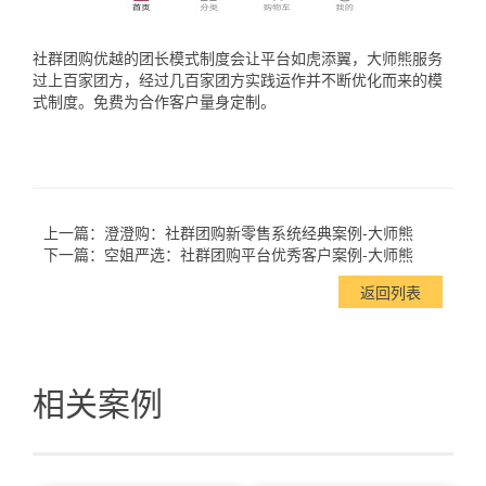
社群团购优越的团长模式制度会让平台如虎添翼，大师熊服务
过上百家团方，经过几百家团方实践运作并不断优化而来的模
式制度。免费为合作客户量身定制。
上一篇：
澄澄购：社群团购新零售系统经典案例-大师熊
下一篇：
空姐严选：社群团购平台优秀客户案例-大师熊
返回列表
相关案例