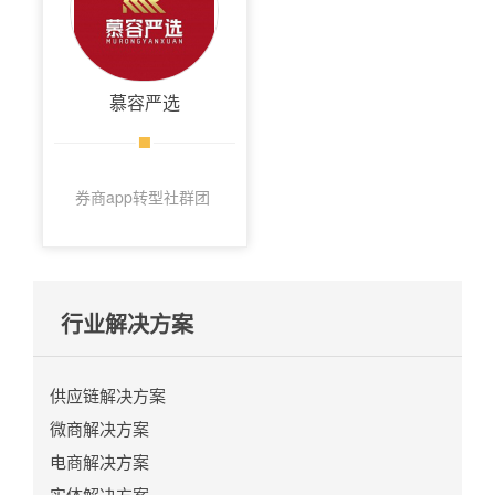
慕容严选
券商app转型社群团
购系统模式。
行业解决方案
供应链解决方案
微商解决方案
电商解决方案
实体解决方案