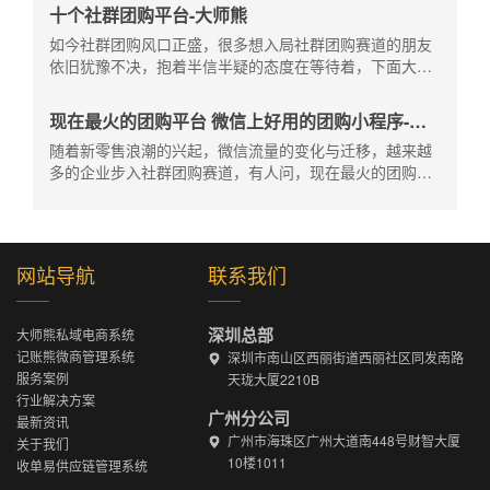
行业将团队属性在社群团购里继承再发展；或是开辟第二
十个社群团购平台-大师熊
事业，原有商业形态+社群团购双模式并行；
如今社群团购风口正盛，很多想入局社群团购赛道的朋友
依旧犹豫不决，抱着半信半疑的态度在等待着，下面大师
熊小编给大家介绍一下做得好的十大社群团购平台，希望
可以给大家点参考。
现在最火的团购平台 微信上好用的团购小程序-大
师熊
随着新零售浪潮的兴起，微信流量的变化与迁移，越来越
多的企业步入社群团购赛道，有人问，现在最火的团购平
台有哪些？微信上好用的团购小程序是哪家？今天大师熊
就给大家介绍一下。
网站导航
联系我们
深圳总部
大师熊私域电商系统
记账熊微商管理系统
深圳市南山区西丽街道西丽社区同发南路
服务案例
天珑大厦2210B
行业解决方案
广州分公司
最新资讯
广州市海珠区广州大道南448号财智大厦
关于我们
10楼1011
收单易供应链管理系统