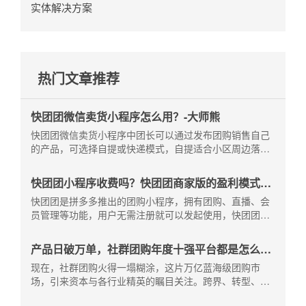
实体解决方案
热门文章推荐
快团团微信卖货小程序怎么用？-大师熊
快团团微信卖货小程序中团长可以通过发布团购销售自己
的产品，可选择自提或快递模式，自提适合小区周边落地
配，快递则可覆盖更多顾客群体。快团团微信卖货小程序
怎么用？大师熊为你详解。
快团团小程序收费吗？快团团商家版的盈利模式是
什么-大师熊
快团团是拼多多推出的团购小程序，拥有团购、直播、会
员管理等功能，用户无需注册就可以发起使用，快团团小
程序收费吗？快团团商家版的盈利模式是什么？大师熊为
你解答。
产品日破万单，社群团购年度十强平台都是怎么做
的?-大师熊
现在，社群团购火得一塌糊涂，这片万亿蓝海级团购市
场，引来资本与各行业精英的瞩目关注。跨界、转型、进
驻，团购赛道好不热闹，百花齐放，他们或是，跳脱原有