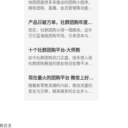
家版的盈利模式是什么-大师熊
快团团是拼多多推出的团购小程序，
大师熊为你详解。
拥有团购、直播、会员管理等功能，
用户无需注册就可以发起使用，快团
团小程序收费吗？快团团商家版的盈
产品日破万单，社群团购年度十
利模式是什么？大师熊为你解答。
强平台都是怎么做的?-大师熊
现在，社群团购火得一塌糊涂，这片
万亿蓝海级团购市场，引来资本与各
行业精英的瞩目关注。跨界、转型、
进驻，团购赛道好不热闹，百花齐
十个社群团购平台-大师熊
放，他们或是，跳脱原有行业将团队
如今社群团购风口正盛，很多想入局
属性在社群团购里继承再发展；或是
社群团购赛道的朋友依旧犹豫不决，
开辟第二事业，原有商业形态+社群团
抱着半信半疑的态度在等待着，下面
购双模式并行；
大师熊小编给大家介绍一下做得好的
现在最火的团购平台 微信上好用
十大社群团购平台，希望可以给大家
的团购小程序-大师熊
随着新零售浪潮的兴起，微信流量的
点参考。
变化与迁移，越来越多的企业步入社
群团购赛道，有人问，现在最火的团
购平台有哪些？微信上好用的团购小
程序是哪家？今天大师熊就给大家介
绍一下。
格合法