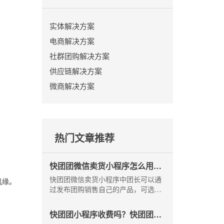
实体解决方案
电商解决方案
社群团购解决方案
供应链解决方案
微商解决方案
热门文章推荐
快团团微信卖货小程序怎么用？-
大师熊
快团团微信卖货小程序中团长可以通
机缘。
过发布团购销售自己的产品，可选择
自提或快递模式，自提适合小区周边
落地配，快递则可覆盖更多顾客群
快团团小程序收费吗？快团团商
体。快团团微信卖货小程序怎么用？