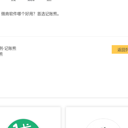
，微商软件哪个好用？首选记账熊。
例-记账熊
返回
熊