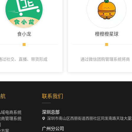
食小龙
橙橙橙星球
通过社交、直播、带货形成
通过微信团购管理系统将商
流量闭环，建立团长专属私
品和代理以及供货商串联起
域流量社群，扩大留存和转
来，打造微信生态销售闭
化。
环，大大提高了营业额。
导航
联系我们
深圳总部
私域电商系统
微商管理系统
深圳市南山区西丽街道西丽社区同发南路天珑大厦22
例
广州分公司
决方案