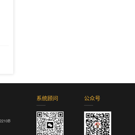
系统顾问
公众号
10B