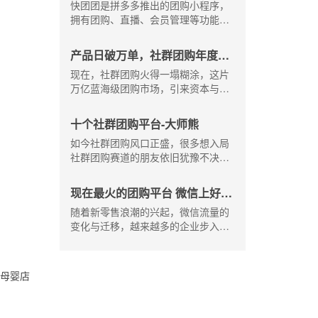
家版的盈利模式是什么-大师熊
快团团是拼多多推出的团购小程序，
大师熊为你详解。
拥有团购、直播、会员管理等功能，
用户无需注册就可以发起使用，快团
团小程序收费吗？快团团商家版的盈
产品日破万单，社群团购年度十
利模式是什么？大师熊为你解答。
强平台都是怎么做的?-大师熊
现在，社群团购火得一塌糊涂，这片
万亿蓝海级团购市场，引来资本与各
行业精英的瞩目关注。跨界、转型、
进驻，团购赛道好不热闹，百花齐
十个社群团购平台-大师熊
放，他们或是，跳脱原有行业将团队
如今社群团购风口正盛，很多想入局
属性在社群团购里继承再发展；或是
社群团购赛道的朋友依旧犹豫不决，
开辟第二事业，原有商业形态+社群团
抱着半信半疑的态度在等待着，下面
购双模式并行；
大师熊小编给大家介绍一下做得好的
现在最火的团购平台 微信上好用
十大社群团购平台，希望可以给大家
的团购小程序-大师熊
随着新零售浪潮的兴起，微信流量的
点参考。
变化与迁移，越来越多的企业步入社
群团购赛道，有人问，现在最火的团
购平台有哪些？微信上好用的团购小
程序是哪家？今天大师熊就给大家介
有母婴店
绍一下。