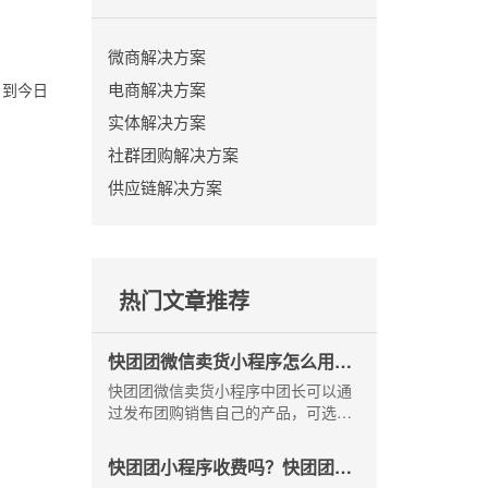
微商解决方案
电商解决方案
，到今日
实体解决方案
社群团购解决方案
供应链解决方案
热门文章推荐
快团团微信卖货小程序怎么用？-
大师熊
快团团微信卖货小程序中团长可以通
过发布团购销售自己的产品，可选择
自提或快递模式，自提适合小区周边
落地配，快递则可覆盖更多顾客群
快团团小程序收费吗？快团团商
体。快团团微信卖货小程序怎么用？