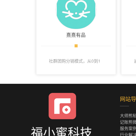
熹熹有品
社群团购分销模式，从0到1
起盘，两个月达到日均5千
单，并在5月实现访客数翻
倍。
网站
大师熊
记账熊
服务案
行业解