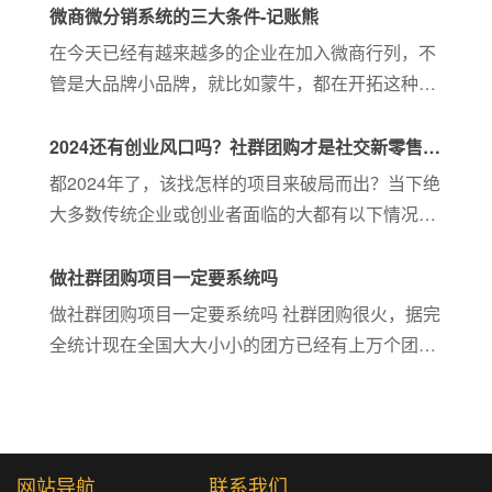
大家有用。一、微商销售渠道1、微信群许多微商
微商微分销系统的三大条件-记账熊
对微信群的注重程度很高，...
在今天已经有越来越多的企业在加入微商行列，不
管是大品牌小品牌，就比如蒙牛，都在开拓这种社
交零售的渠道。因为电商法的出炉，市场的正规
化，越来越多企业都希望在正规的市场进行良性的
2024还有创业风口吗？社群团购才是社交新零售的
竞争。那么企业做为微商分销...
出路-大师熊
都2024年了，该找怎样的项目来破局而出？当下绝
大多数传统企业或创业者面临的大都有以下情况：
市场难做、业绩下滑、模式老旧、代理流失、渠道
受限、流量瓶颈...社群团购才是社交新零售的出
做社群团购项目一定要系统吗
路。
做社群团购项目一定要系统吗 社群团购很火，据完
全统计现在全国大大小小的团方已经有上万个团，
这些团大则上亿的体量，小有几百万上千万的体
量。现在就想微商的初步时代，是一个爆发期，能
在这个时间节点起盘的...
网站导航
联系我们