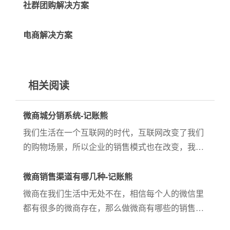
社群团购解决方案
电商解决方案
相关阅读
微商城分销系统-记账熊
我们生活在一个互联网的时代，互联网改变了我们
的购物场景，所以企业的销售模式也在改变，我们
大家所熟知的现在是通过微信来购物，很多的企业
就是利用微商城分销系统来开展卖货，而且卖的十
微商销售渠道有哪几种-记账熊
分的好。在传统的销售环节...
微商在我们生活中无处不在，相信每个人的微信里
都有很多的微商存在，那么做微商有哪些的销售渠
道呢？下面我们就来看看，小编总结了一点希望对