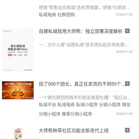
想做"零售会员商城"选有赞微盟，想做"社群团购
+ 团长分销"选大师熊——二者不是替代关系，而
私域电商 社群团购
2026/07/23
是品类错位。大师熊定位为“专业级私域电商系
统”
自建私域就用大师熊：独立部署深度解析
一、为什么要"自建私域"很多团队起步用免费/托
管工具，规模起来后才发现：客户和交易数据在
2026/07/22
别人平台上，想导出导出不来；团长资源沉淀在
平台，退出时带不走；功能不能按自己的模式
改，增长受限于别人的规...
招了500个团长，真正在卖货的不到50个：
你的团长管理到底哪里出了问题？
一个做社群团购两年的朋友跟我吐槽："我后台注
册了 500 多个团长，每天真正出单的不超过 50
私域平台 私域电商 私域小程序 分销小程序 微信
个。剩下 450 个干嘛去了？我也不知道。" 这不
分销小程序 推客分销小程序
是个例。我调研过的社群团购平台里，团长的活
2026/07/08
跃率普遍在 10%...
大师熊种草社区功能全新迭代上线