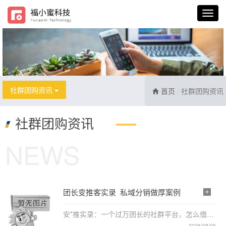
社群团购资讯
首页
社群团购资讯
社群团购资讯
NEWS
团长变推客实录_私域分销做厚案例
安*推实录：一个过万团长的社群平台，怎么借微
信推客重新做厚⚠️ 案例说明：本文基于大师熊客
2026/08/06