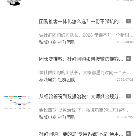
户「安*推」（前身美优选）真实转型过程撰写，
实体信息与关键动作来自客户授权案例；具体流
水、团队增幅等量化指标以客...
团购推客一体化怎么选？一份不踩坑的选
型 Checklist
做社群团购的团队长，2026 年绕不开一个新词：
团购推客一体化。简单说，就是把你原来的私域
私域电商 社群团购
2026/08/03
社群团购，和微信推客（视频号 / 微信小店联盟
带货）的公域分销能力拧成一套系统——团长既
能守微信群复购，也能借视频号、...
团长变推客：社群团购如何接微信推客，
把私域分销做厚
做社群团购的团队长，大概都遇到过同一个天花
板：团长是"自己人"，靠人情和复购撑着，规模
私域电商 社群团购
2026/07/28
一上去就管不动；想再扩，要么加代理层级（合
规风险）、要么砸广告（公域贵且留不住）。问
题不在人，在于分销的&q...
从经验管税到数据治税：大师熊合规分
账，给私域电商上了一课
金税四期"以数治税"下，私域电商的生死线不再
是"卖多少"，而是"钱怎么分、税怎么报"——南方
私域电商 社群团购
2026/07/27
+ 最新报道，大师熊（深圳福小蜜科技）正式上
线合规分账功能，用"专款专户、分账到人"把供
货商、平台、团长三方资金流与税务闭环打通。
社群团购，要的是“专用系统”不是“通用商
城”