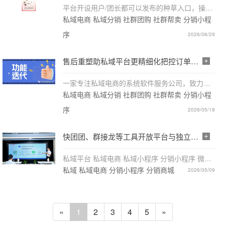
平台开设用户/团长都可以发布的种草入口，操作
便捷易上手，成员可在素材中心或者订单列表一
私域电商 私域分销 社群团购 社群帮卖 分销小程
键发布实拍买家秀，支持图文、短视频多种形式
序
素材上传。发布内容可直接挂载对应商品链接，
2026/06/29
实现笔记种草一键带货，把日常分享轻松变现。
售后重塑助私域平台更精细化把控订单成
本，提高人效【功能更新】
一家专注私域电商的系统软件服务公司，致力于
为合作客户打造高效低成本的私域电商专属平
私域电商 私域分销 社群团购 社群帮卖 分销小程
台，合作了薇薇工作室、嘛嘛街、启旺臻选、新
序
原国际、大文名品、蛮好UI甄选、安星推、蚂蚁
2026/05/18
团等3000多家企业。这头熊一直在不断创新，不
断完善，努力前行，从未中断。
快团团、群接龙等工具开放平台与独立站
小程序究竟有什么区别？
私域平台 私域电商 私域小程序 分销小程序 微信
分销小程序 推客分销小程序
私域 私域电商 分销小程序 分销商城
2026/05/09
«
1
2
3
4
5
»