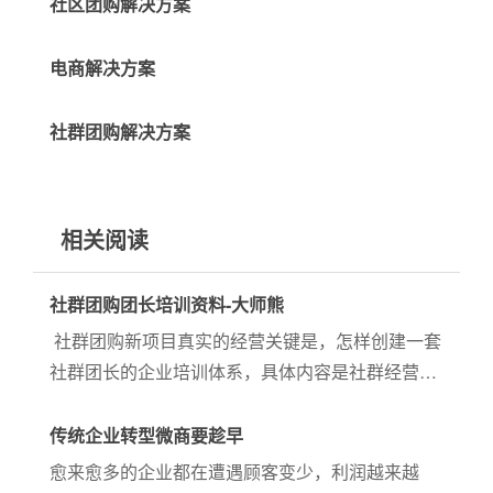
社区团购解决方案
电商解决方案
社群团购解决方案
相关阅读
社群团购团长培训资料-大师熊
社群团购新项目真实的经营关键是，怎样创建一套
社群团长的企业培训体系，具体内容是社群经营方
法及团长塑造管理体系。如今有十分多的服务提供
商观念来到这一方位，有许多 出色的培训学校可以
传统企业转型微商要趁早
出示相对性完善和...
愈来愈多的企业都在遭遇顾客变少，利润越来越