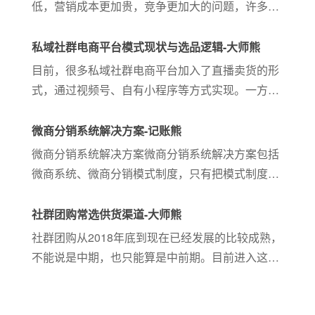
低，营销成本更加贵，竞争更加大的问题，许多老
板都在感叹生意不好做。 如何走出困局？一定是顾
客在哪，生意就在哪，我们去哪。现在大多数人每
私域社群电商平台模式现状与选品逻辑-大师熊
天用的最多的就是微信，微商行业充满机遇。如果
目前，很多私域社群电商平台加入了直播卖货的形
你还没布局微商，你的顾客在不经意之间、在人际
式，通过视频号、自有小程序等方式实现。一方
交往过程中被你的竞争对手成交。
面，私域社群电商平台的直播，通过创始人出境等
方式，可以增强原有客户及粉丝的粘性，产品展示
微商分销系统解决方案-记账熊
更加灵活生动；另
微商分销系统解决方案微商分销系统解决方案包括
微商系统、微商分销模式制度，只有把模式制度都
装进了系统里面平稳的运营才算是一整套解决方
案。微商分销模式我们来以下某品牌参考参考：1.
社群团购常选供货渠道-大师熊
代理商角色：①.总代门槛：...
社群团购从2018年底到现在已经发展的比较成熟，
不能说是中期，也只能算是中前期。目前进入这个
赛道的团方预计有几千个，可想而知这个行业是多
么的庞大。做社群团购大家都知道一定要有丰富的