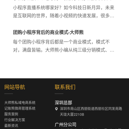
店...
熊
小程序直播系统哪家好？如今科技日新月异，未来
是互联网的世界，随着小视频的快速发展，很多传
统企业都转行线上，想要通过直播来推广自己企
业，微信小程序直播开发找谁好呢？大师熊为您解
团购小程序背后的商业模式-大师熊
答。
每个团购小程序背后都是一个商业模式，模式不
对，满盘皆输。大师熊小编从纯三级分销模式、会
员制电商和大师熊模式给大家解密不同系统背后的
商业模式，希望能帮助大家快速了解。
网站导航
联系我们
深圳总部
大师熊私域电商系统
记账熊微商管理系统
深圳市南山区西丽街道西丽社区同发南路
服务案例
天珑大厦2210B
行业解决方案
广州分公司
最新资讯