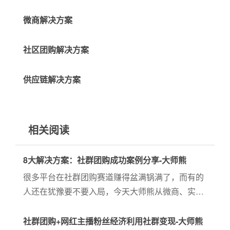
微商解决方案
社区团购解决方案
供应链解决方案
相关阅读
8大解决方案：社群团购成功案例分享-大师熊
很多平台在社群团购赛道赚得盆满锅满了，而有的
人还在犹豫要不要入局，今天大师熊从微商、实
体、供应链、社区团购、电商、网红直播、自媒
体、团购方8大行业的解决方案提供案例分享给大
社群团购+网红主播粉丝经济利用社群变现-大师熊