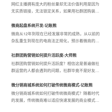
家。
网红主播拥有庞大的粉丝量却无法价值利用是因为
无实质链接，无法锁定关系，如果用社群团购装载
粉丝用户场景，置入层级分佣+成员推荐体系，驱
动裂变循环；就可以锁定泛流量；实现社群变现。
微商起盘系统开发-记账熊
微商从12年到现在已经发展非常的成熟，从以前的
杂乱重生到现在的电商法正规化，预示着微商的未
来是规范的，符合市场的，是系统发展的。微商是
一个特殊的群体，是时代发展的经济产物，现在还
社群团购营销如何提升活跃度-大师熊
被电商法所保护，也越来越...
社群团购营销如何提升活跃度？相信这是普遍做社
群运营的人都会遇到的问题，社群毕竟不是好友
群，群内大多数人之间都还是不认识的，可能唯一
认识的就只有群主。如果群主对社群不太上心，死
微分销商城系统如何打破传统微商模式-记账熊
群、广告群、僵尸群总是成为社群运营的归宿。
微分销商城系统如何打破传统微商模式？随着时代
的发展，传统微商难以适应快速发展的商业模式，
今天记账熊微分销系统商就来教大家如何打破传统