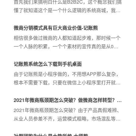
首先我们来搞明白什么是B2B2C，这个概念我们搞
懂了就知道这个是一个什么逻辑的系统商城，我们
拿了一个最近网友想的一个实体的例子来讲。
B2B2C，举例我们实际线下生活的场景，如万达这
微商分销模式具有巨大商业价值-记账熊
样的大型商场万达是第一个B，万...
相信很多做过微商的人都知道起步难，那时候一个
一个人脉的积累，一个个素材的宣传真的是从0一
个个建立起来，并且还要顶着传销的“罪名”艰难中
生存。传统的微商分销要想做好是特别需要意志
记账熊系统怎么下载到手机桌面
的，从那个时期坚持下去的...
由于记账熊是小程序做的，不用想APP那么复杂，
根本不需要下载，只要在微信上小程序里打开就可
以，不用的时候直接关闭就行，不需要下载安装，
省掉手机的空间，这也是记账熊的特色之一。 下面
2021年微商瓶颈期怎么突破？做微商怎样转型？-
就来说说如果需要记账熊到桌面的步骤是怎样的。
大师熊
2021年微商瓶颈期怎么突破？由于产品真假难辨、
从业人员参差不齐，运营模式粗略，市场混乱等问
题让微商企业难以适应现代以人为核心的市场经
济，做微商怎样转型？大师熊为你解答。