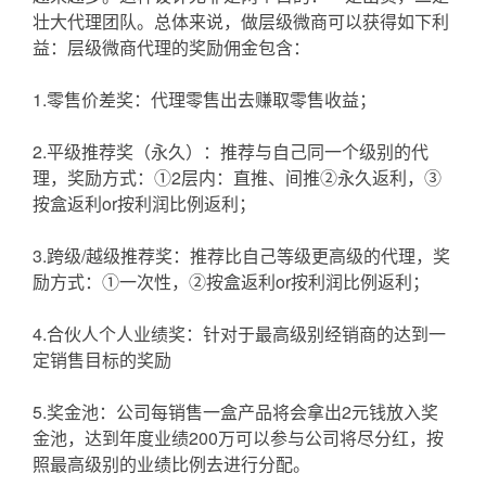
壮大代理团队。总体来说，做层级微商可以获得如下利
益：层级微商代理的奖励佣金包含：
1.零售价差奖：代理零售出去赚取零售收益；
2.平级推荐奖（永久）：推荐与自己同一个级别的代
理，奖励方式：①2层内：直推、间推②永久返利，③
按盒返利or按利润比例返利；
3.跨级/越级推荐奖：推荐比自己等级更高级的代理，奖
励方式：①一次性，②按盒返利or按利润比例返利；
4.合伙人个人业绩奖：针对于最高级别经销商的达到一
定销售目标的奖励
5.奖金池：公司每销售一盒产品将会拿出2元钱放入奖
金池，达到年度业绩200万可以参与公司将尽分红，按
照最高级别的业绩比例去进行分配。