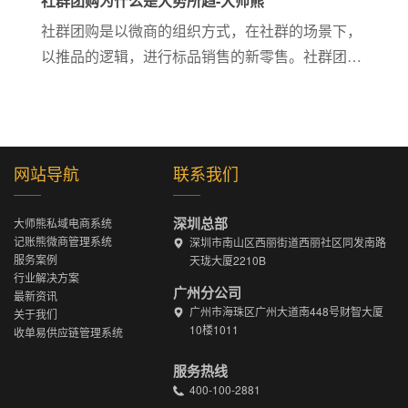
社群团购为什么是大势所趋-大师熊
社群团购是以微商的组织方式，在社群的场景下，
以推品的逻辑，进行标品销售的新零售。社群团购
通过人与人的温度社交置入销售场景，通过海量产
品去触达用户，通过不断的市场淘洗，留下良好的
用户体验，继而产生复购及裂变。
网站导航
联系我们
深圳总部
大师熊私域电商系统
记账熊微商管理系统
深圳市南山区西丽街道西丽社区同发南路
服务案例
天珑大厦2210B
行业解决方案
广州分公司
最新资讯
广州市海珠区广州大道南448号财智大厦
关于我们
10楼1011
收单易供应链管理系统
服务热线
400-100-2881