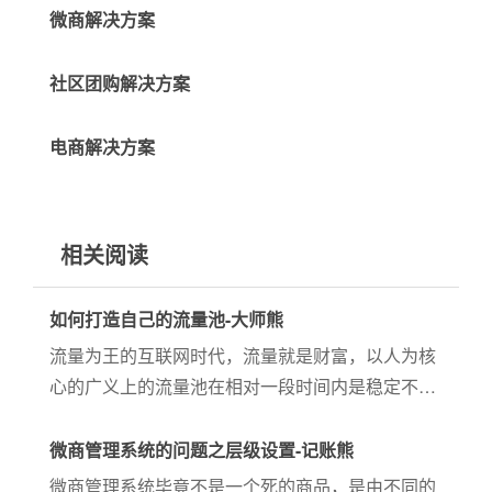
微商解决方案
社区团购解决方案
电商解决方案
相关阅读
如何打造自己的流量池-大师熊
流量为王的互联网时代，流量就是财富，以人为核
心的广义上的流量池在相对一段时间内是稳定不变
的，不少的人靠着自己专有的流量池卖产品，卖服
务，卖视频等都赚到了钱，因此，把握好当前形势
微商管理系统的问题之层级设置-记账熊
打造自己专有的流量池显得刻不容缓。
微商管理系统毕竟不是一个死的商品，是由不同的