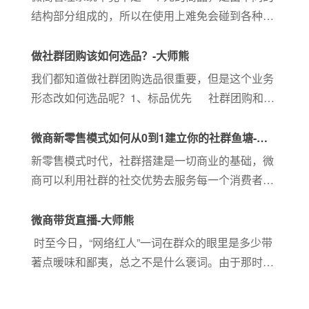
结构部分组成的，所以在使用上难免会碰到各种各
样的问题，今天就给大家分析下试用记账熊系统时
的层级设置问题。那么要如何在管理系统中设置
做社群团购该如何选品？-大师熊
呢？记账熊系统可以设置多少...
我们都知道做社群团购选品很重要，但是这个业务
形态改如何选品呢？1、标品优先 社群团购和其
他社交电商不同，因为需要面对少则几百款，多则
几千款产品，你没有办法对所有商品进行深度研究
微商新零售模式如何从0到1建立你的社群鱼塘-大
和口碑...
师熊
新零售模式时代，社群搭建是一切商业的基础，微
商可以利用社群的社交优势去服务每一个消费者，
微商新零售模式如何从0到1建立你的社群鱼塘？大
师熊为你解答。
微商带货直播-大师熊
时至今日，“网络红人”一词在群众的眼里是多少带
著点暖味和鄙夷，总之不是什么褒词。由于那时的
网络红人全是尖下巴、瓜子脸的“蛇精脸”品牌形
象，关键的工作中便是在摄像镜头前陪聊天、撒娇