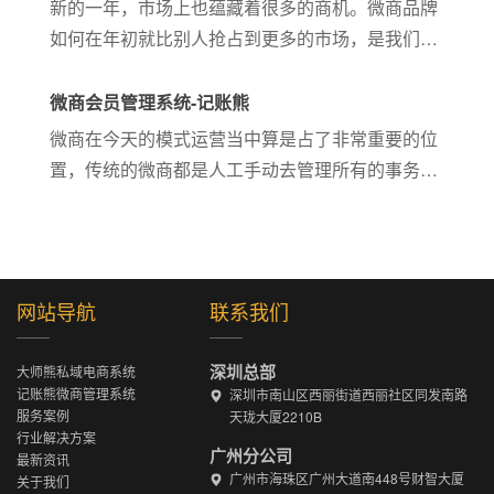
新的一年，市场上也蕴藏着很多的商机。微商品牌
如何在年初就比别人抢占到更多的市场，是我们微
商品牌的最关心的问题，一个品牌想要抢占市场，
实现团队爆发，业绩爆发，那么做这一系列的动作
微商会员管理系统-记账熊
是非常有必要的：
微商在今天的模式运营当中算是占了非常重要的位
置，传统的微商都是人工手动去管理所有的事务，
所以在传统的经营当中是缺乏一套微商会员管理系
统，微商会员管理系统后台功能多样，帮助企业管
理庞大的会员体系，让运营...
网站导航
联系我们
深圳总部
大师熊私域电商系统
记账熊微商管理系统
深圳市南山区西丽街道西丽社区同发南路
服务案例
天珑大厦2210B
行业解决方案
广州分公司
最新资讯
广州市海珠区广州大道南448号财智大厦
关于我们