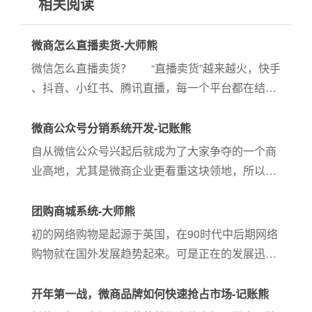
相关阅读
微商怎么直播卖货-大师熊
微信怎么直播卖货？ “直播卖货”越来越火，快手
、抖音、小红书、腾讯直播，每一个平台都在结合
直播去给商家引流，提升销量。作为11亿流量入口
的微信，如何进行直播变现。 ...
微商公众号分销系统开发-记账熊
自从微信公众号兴起后就成为了大家争夺的一个商
业高地，尤其是微商企业更看重这块领地，所以很
多都利用公众号搞分销，一般通过微商公众号分销
系统来进行。微商公众号分销系统开发有不同的功
团购商城系统-大师熊
能，下面简单介绍下：一、...
初的网络购物是起源于英国，在90时代中后期网络
购物就在国外发展趋势起来。可是正在的发展迅速
是在我国在1999年才刮起了第一轮电商风潮，一大
批互联网企业就在那时候雨后春笋般。网络购物在
开年第一战，微商品牌如何快速抢占市场-记账熊
经历十几年的磨炼后，现如...