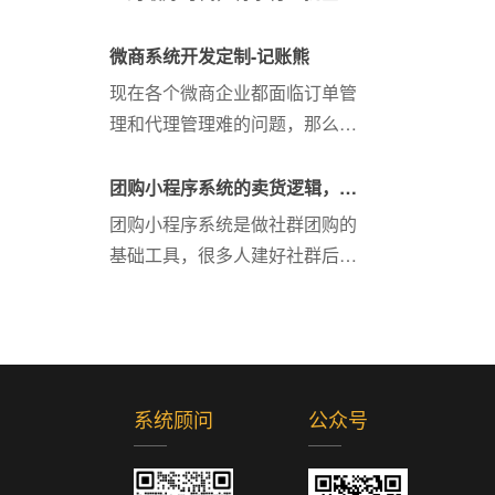
的重要方法。
新、巨大的消费品牌，那初创品
牌和成熟企业又该如何投入时间
微商系统开发定制-记账熊
和资源呢？这是很多消费企业做
现在各个微商企业都面临订单管
私域电商之前最需要厘清的问
理和代理管理难的问题，那么就
题。
希望通过系统来解决，把代理都
装到系统里面，信息都了如指
团购小程序系统的卖货逻辑，让
掌，管理起来就方便多了，还有
社群卖爆的秘密-大师熊
团购小程序系统是做社群团购的
订单的管理也是企业头疼的一件
基础工具，很多人建好社群后，
事。如果订单都能通过系统来自
却发现变现并没那么容易，你经
动下单...
历过建群卖货没有单量，群逐渐
沉寂吗？大师熊团购小程序系统
的卖货逻辑你想要了解吗？一起
往下看吧。
系统顾问
公众号