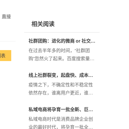
、直接
相关阅读
社群团购：进化的微商 or 社交化
的电商？-记账熊
在过去半年多的时间，“社群团
列表
购”忽然火了起来。百度搜索量直
逼千万，业内人士统计，目前已
经在运营的社群团购已经过千
线上社群裂变，起盘快、成本
家，而头部的团购年GMV已经有
低，打造轻量级团购平台-大师熊
疫情之下，不确定性和不稳定性
数十亿规模。2013年到2015年是
依然存在，谁离用户更近，谁更
微商的风口，这段时间什么产品
能洞察、连接、触达和影响用
都可...
户，谁就将拥有更具穿透性的竞
私域电商将孕育一批全新、巨大
争力，线上社群裂变，起盘快、
的消费品牌-大师熊
私域电商时代是消费品牌企业创
成本低，是打造轻量级团购平台
业的最好时代，将孕育一批全