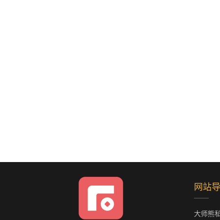
网站
大师熊